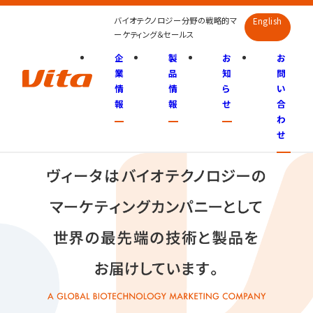
English
バイオテクノロジー分野の戦略的マ
English
ーケティング＆セールス
ホーム
企
製
お
お
業
品
知
問
企業情報
情
情
ら
い
報
報
せ
合
製品情報
わ
せ
お知らせ
お問い合わせ
コンプライアンス
プライバシーポリシー
贈収賄・腐敗防止禁止方針
行動規定